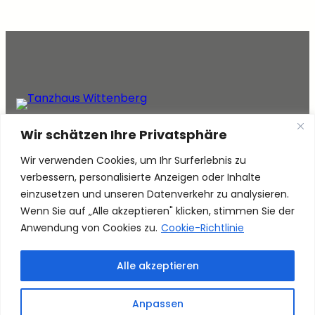
#Mach dich Tanzklar!
Wir schätzen Ihre Privatsphäre
Facebook
Instagram
Wir verwenden Cookies, um Ihr Surferlebnis zu
verbessern, personalisierte Anzeigen oder Inhalte
einzusetzen und unseren Datenverkehr zu analysieren.
INFORMATIONEN
TANZHAUS
Wenn Sie auf „Alle akzeptieren" klicken, stimmen Sie der
Anwendung von Cookies zu.
Cookie-Richtlinie
Impressum
About us
Datenschutz
Contact
Alle akzeptieren
Tanzhaus Wittenberg
Anpassen
Copyright © 2026 ·
· Design by Feelingweb.de