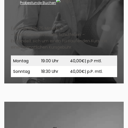
Probestunde Buchen
(wöchentlich 75 Minuten)
– Kein Unterricht in den Schulferien –
Es handelt sich um einen fortlaufenden Kurs mit
einer monatlichen Kursgebühr.
Montag
19.00 Uhr
40,00€| p.P mtl.
Sonntag
18:30 Uhr
40,00€| p.P. mtl.