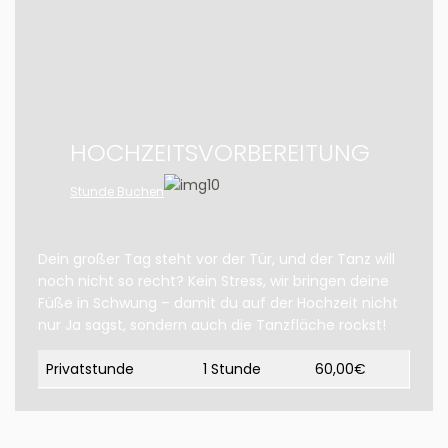
HOCHZEITSVORBEREITUNG
Stunde Buchen
Dein großer Tag steht vor der Tür, und der Tanz will
noch nicht so recht? Kein Stress, wir bringen deine
Füße in Schwung – damit du auf der Hochzeit nicht
nur Ja sagst, sondern auch die Tanzfläche rockst!
Privatstunde
1 Stunde
60,00€