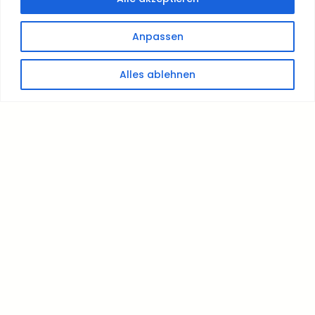
Anpassen
Alles ablehnen
[ About us ]
Leidenschaft und
Hingabe für alle, die
Tanz leben